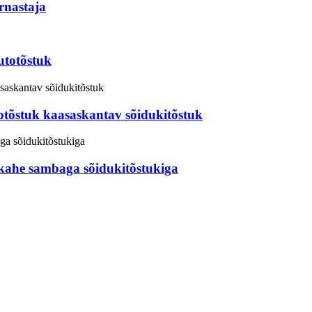
rnastaja
utotõstuk
totõstuk kaasaskantav sõidukitõstuk
 kahe sambaga sõidukitõstukiga