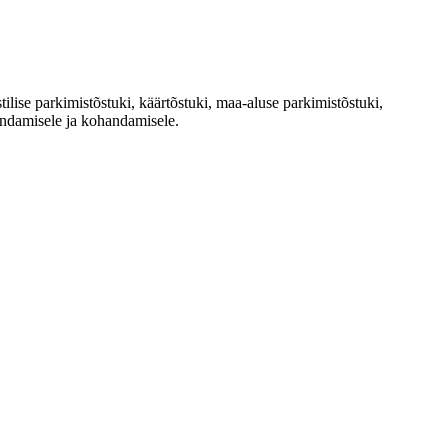
lise parkimistõstuki, käärtõstuki, maa-aluse parkimistõstuki,
endamisele ja kohandamisele.