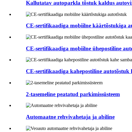
Kallutatav autoparkla tõstuk kaldus autovi
CE-sertifikaadiga mobiilne käärtõstukiga a
CE-sertifikaadiga mobiilne ühepostiline au
CE-sertifikaadiga kahepostiline autotõstuk
2-tasemeline peatatud parkimissüsteem
Automaatne rehvivahetaja ja abiline