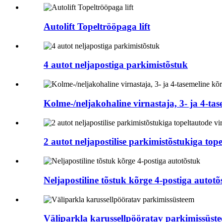
Autolift Topeltrööpaga lift
4 autot neljapostiga parkimistõstuk
Kolme-/neljakohaline virnastaja, 3- ja 4-ta
2 autot neljapostilise parkimistõstukiga top
Neljapostiline tõstuk kõrge 4-postiga autotõ
Väliparkla karussellpööratav parkimissüst