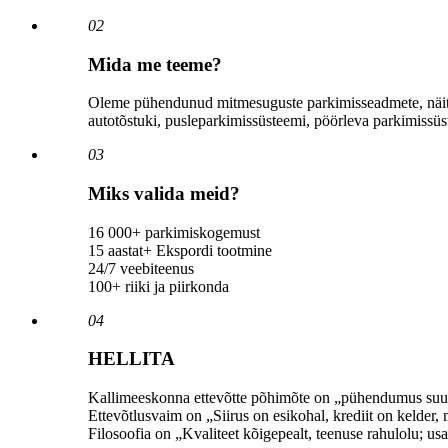
02
Mida me teeme?
Oleme pühendunud mitmesuguste parkimisseadmete, näiteks 
autotõstuki, pusleparkimissüsteemi, pöörleva parkimissü
03
Miks valida meid?
16 000+ parkimiskogemust
15 aastat+ Ekspordi tootmine
24/7 veebiteenus
100+ riiki ja piirkonda
04
HELLITA
Kallimeeskonna ettevõtte põhimõte on „pühendumus suure
Ettevõtlusvaim on „Siirus on esikohal, krediit on kelder
Filosoofia on „Kvaliteet kõigepealt, teenuse rahulolu; usa