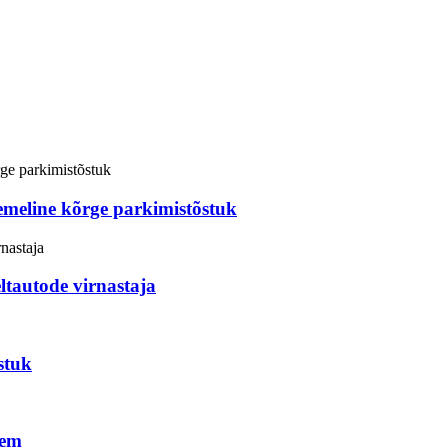
semeline kõrge parkimistõstuk
eltautode virnastaja
stuk
eem