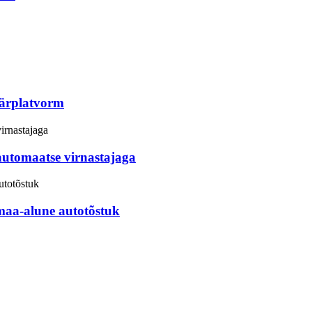
äärplatvorm
automaatse virnastajaga
maa-alune autotõstuk