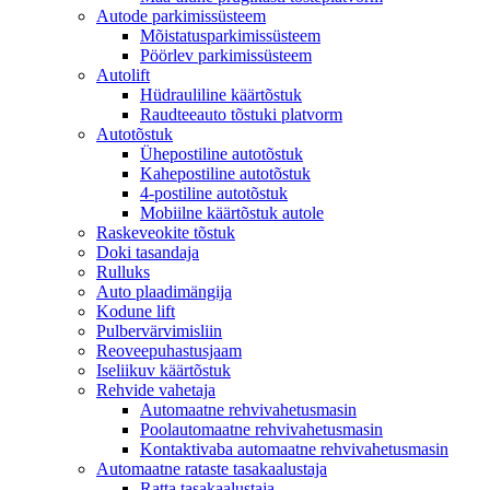
Autode parkimissüsteem
Mõistatusparkimissüsteem
Pöörlev parkimissüsteem
Autolift
Hüdrauliline käärtõstuk
Raudteeauto tõstuki platvorm
Autotõstuk
Ühepostiline autotõstuk
Kahepostiline autotõstuk
4-postiline autotõstuk
Mobiilne käärtõstuk autole
Raskeveokite tõstuk
Doki tasandaja
Rulluks
Auto plaadimängija
Kodune lift
Pulbervärvimisliin
Reoveepuhastusjaam
Iseliikuv käärtõstuk
Rehvide vahetaja
Automaatne rehvivahetusmasin
Poolautomaatne rehvivahetusmasin
Kontaktivaba automaatne rehvivahetusmasin
Automaatne rataste tasakaalustaja
Ratta tasakaalustaja