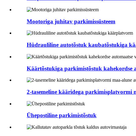
Mootoriga juhitav parkimissüsteem
Hüdrauliline autotõstuk kaubatõstukiga k
Käärtõstukiga parkimistõstuk kahekordse 
2-tasemeline kääridega parkimisplatvormi 
Ühepostiline parkimistõstuk