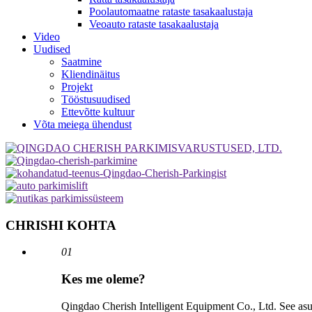
Poolautomaatne rataste tasakaalustaja
Veoauto rataste tasakaalustaja
Video
Uudised
Saatmine
Kliendinäitus
Projekt
Tööstusuudised
Ettevõtte kultuur
Võta meiega ühendust
CHRISHI KOHTA
01
Kes me oleme?
Qingdao Cherish Intelligent Equipment Co., Ltd. See asut