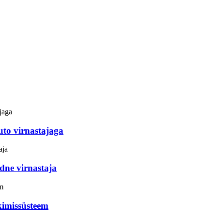
uto virnastajaga
ne virnastaja
kimissüsteem