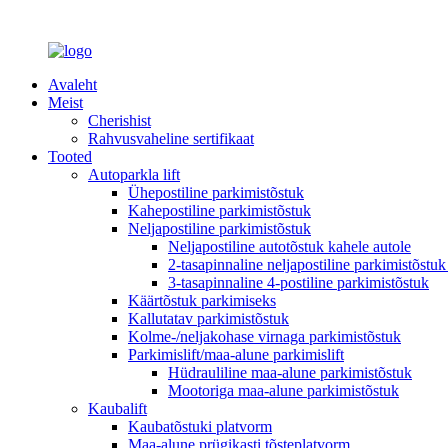
Avaleht
Meist
Cherishist
Rahvusvaheline sertifikaat
Tooted
Autoparkla lift
Ühepostiline parkimistõstuk
Kahepostiline parkimistõstuk
Neljapostiline parkimistõstuk
Neljapostiline autotõstuk kahele autole
2-tasapinnaline neljapostiline parkimistõstuk
3-tasapinnaline 4-postiline parkimistõstuk
Käärtõstuk parkimiseks
Kallutatav parkimistõstuk
Kolme-/neljakohase virnaga parkimistõstuk
Parkimislift/maa-alune parkimislift
Hüdrauliline maa-alune parkimistõstuk
Mootoriga maa-alune parkimistõstuk
Kaubalift
Kaubatõstuki platvorm
Maa-alune prügikasti tõsteplatvorm