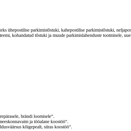
ühepostilise parkimistõstuki, kahepostilise parkimistõstuki, neljaposti
steemi, kohandatud tõstuki ja muude parkimislahenduste tootmisele, uu
pärasele, brändi loomisele“.
, meeskonnavaim ja tööalane koostöö“.
ldusväärsus kõigepealt, siiras koostöö“.