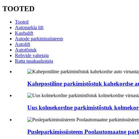
TOOTED
Tooted
Autoparkla lift
Kaubalift
Autode parkimissüsteem
Autolift
Autotõstuk
Rehvide vahetaja
Ratta tasakaalustaja
Kahepostiline parkimistõstuk kahekordse a
Uus kolmekordne parkimistõstuk kolmekord
Pusleparkimissüsteem Poolautomaatne par